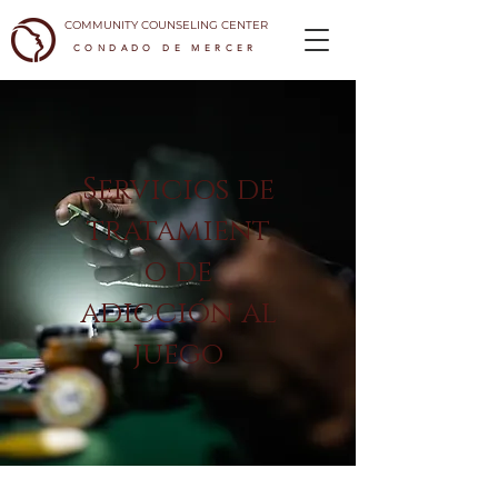
COMMUNITY COUNSELING CENTER
CONDADO DE MERCER
Servicios de
tratamient
o de
adicción al
juego