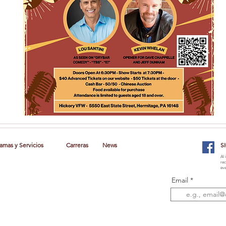
amas y Servicios
Carreras
News
S
Al 
rec
eve
Email