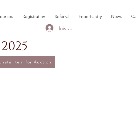
sources
Registration
Referral
Food Pantry
News
Ca
Iniciar sesión
2025
onate Item for Auction