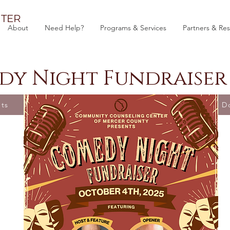
TER
About
Need Help?
Programs & Services
Partners & Re
y Night Fundraiser 
ets
D