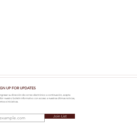
IGN UP FOR UPDATES
ingresar su dirección de correo electrónico a continuación, acepta
ibir nuestro boletín informativo con acceso a nuestras últimas noticias,
ntos e iniciativas.
Join List